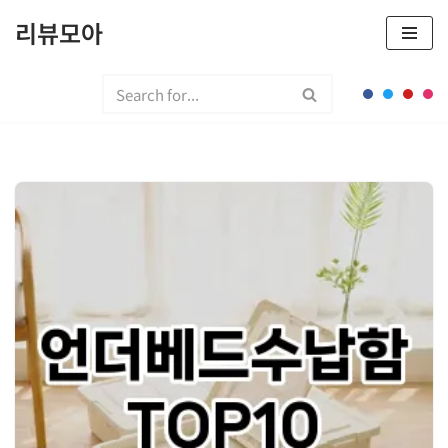
리뷰모아
콘
텐
츠
로
건
너
뛰
기