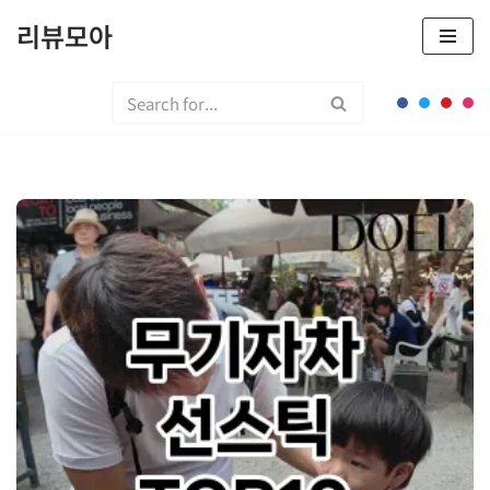
리뷰모아
콘
텐
츠
로
건
너
뛰
기