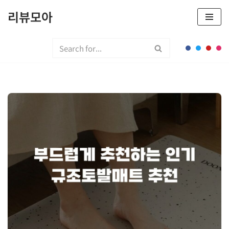
리뷰모아
콘
텐
츠
로
건
너
뛰
기