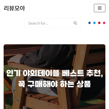
리뷰모아
콘
텐
츠
로
건
너
뛰
기