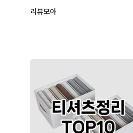
리뷰모아
콘
텐
츠
로
건
너
뛰
기