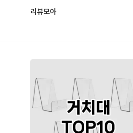
리뷰모아
콘
텐
츠
로
건
너
뛰
기