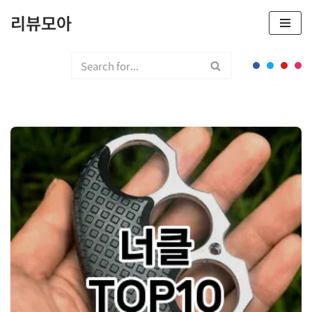
리뷰모아
콘
텐
츠
로
건
너
뛰
기