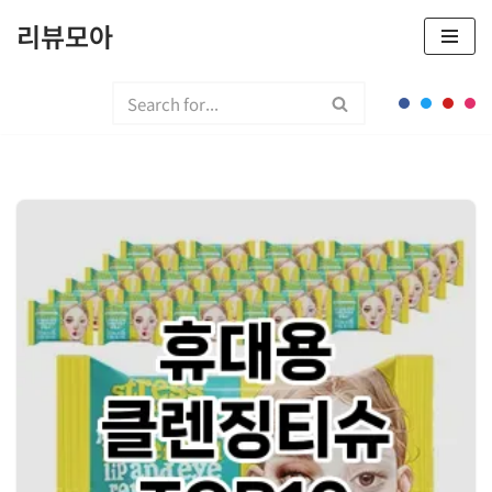
리뷰모아
콘
텐
츠
로
건
너
뛰
기