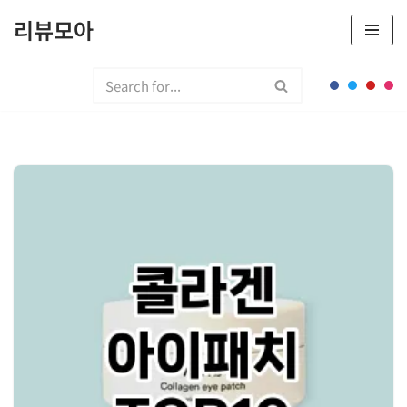
리뷰모아
콘
텐
츠
로
건
너
뛰
기