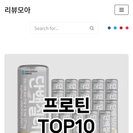
리뷰모아
콘
텐
츠
로
건
너
뛰
기