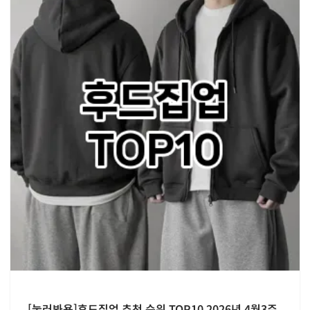
[눌러봐용]후드집업 추천 순위 TOP10 2026년 4월3주