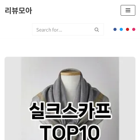
리뷰모아
콘
텐
츠
로
건
너
뛰
기