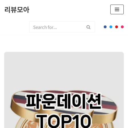
리뷰모아
콘
텐
츠
로
건
너
뛰
기