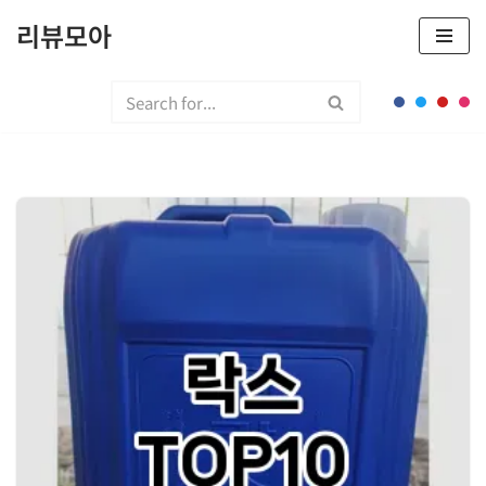
리뷰모아
콘
텐
츠
로
건
너
뛰
기