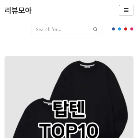
리뷰모아
콘
텐
츠
로
건
너
뛰
기