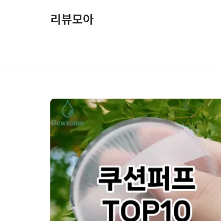
리뷰모아
콘
텐
츠
로
건
너
뛰
기