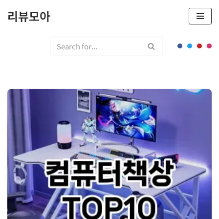
리뷰모아
콘
텐
츠
로
건
너
뛰
기