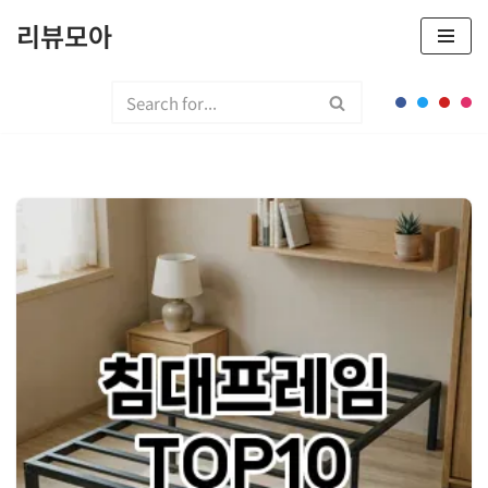
리뷰모아
콘
텐
츠
로
건
너
뛰
기