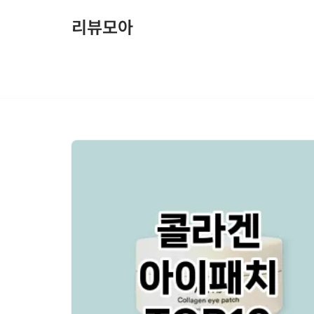
리뷰모아
콘
텐
츠
로
건
너
뛰
기