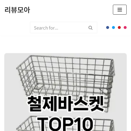
리뷰모아
콘
텐
츠
로
건
너
뛰
기