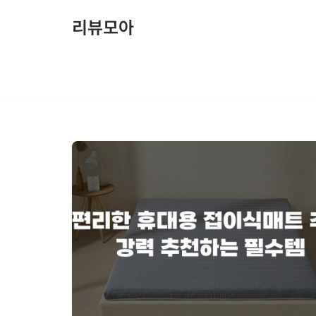
리뷰모아
콘
텐
츠
로
건
너
뛰
기