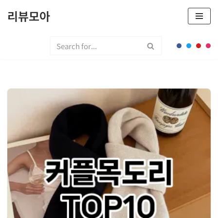
리뷰모아
콘
텐
츠
로
건
너
뛰
기