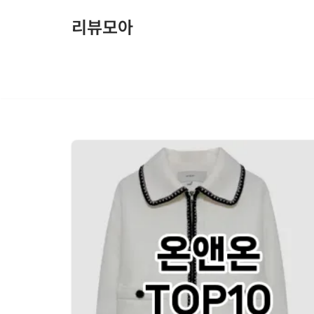
리뷰모아
콘
텐
츠
로
건
너
뛰
기