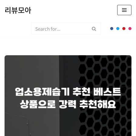
리뷰모아
콘
텐
츠
로
건
너
뛰
기