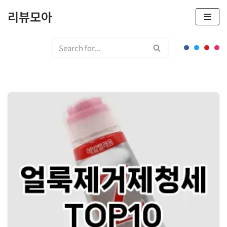
리뷰모아
콘
텐
츠
로
건
너
뛰
기