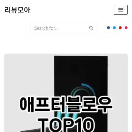
리뷰모아
콘
텐
츠
로
건
너
뛰
기