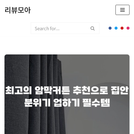
리뷰모아
콘
텐
츠
로
건
너
뛰
기