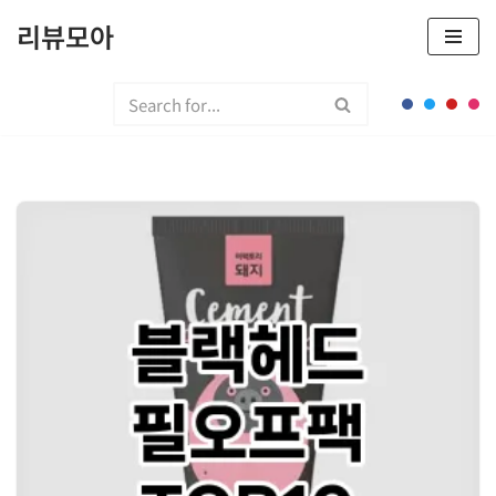
리뷰모아
콘
텐
츠
로
건
너
뛰
기