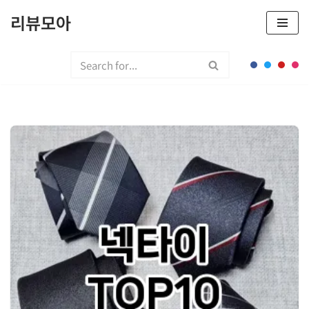
리뷰모아
콘
텐
츠
로
건
너
뛰
기