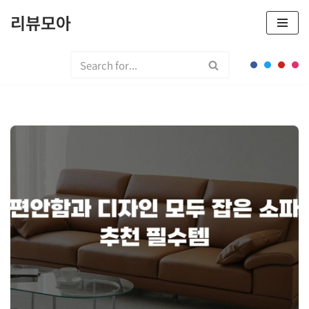
리뷰모아
콘
텐
츠
로
건
너
뛰
기