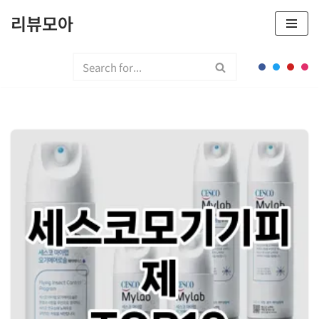
리뷰모아
콘
텐
츠
로
건
너
뛰
기