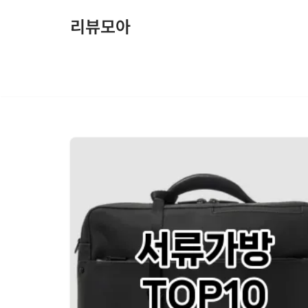
리뷰모아
콘
텐
츠
로
건
너
뛰
기