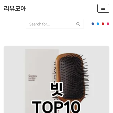
리뷰모아
콘
텐
츠
로
건
너
뛰
기