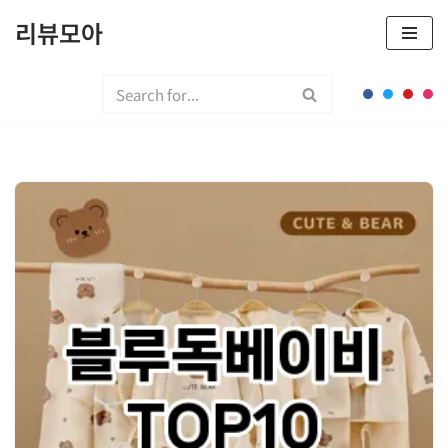
리뷰모아
콘
텐
츠
로
건
너
뛰
기