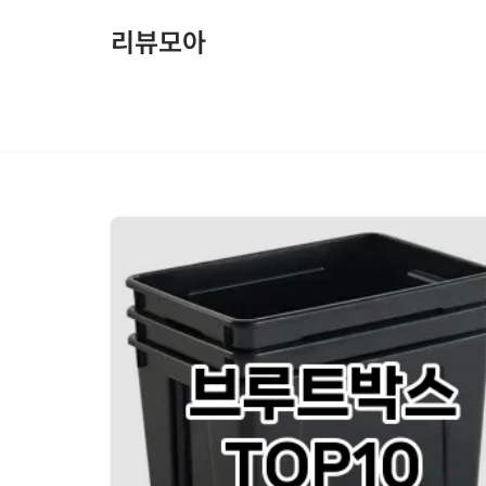
리뷰모아
콘
텐
츠
로
건
너
뛰
기