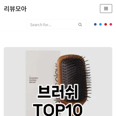
리뷰모아
콘
텐
츠
로
건
너
뛰
기