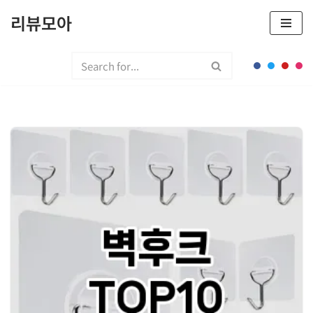
리뷰모아
콘
텐
츠
로
건
너
뛰
기