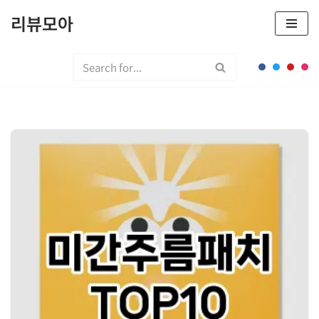
리뷰모아
콘
텐
츠
로
건
너
뛰
기