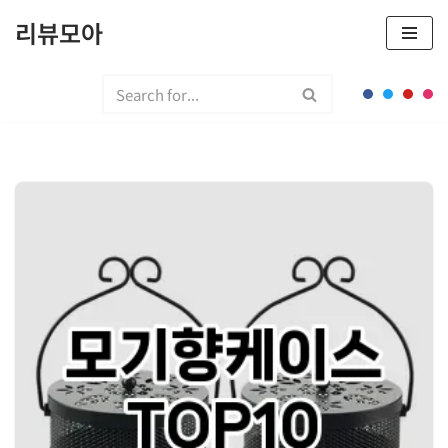
리뷰모아
콘
텐
츠
로
건
너
뛰
기