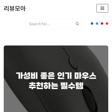
리뷰모아
콘
텐
츠
로
건
너
뛰
기