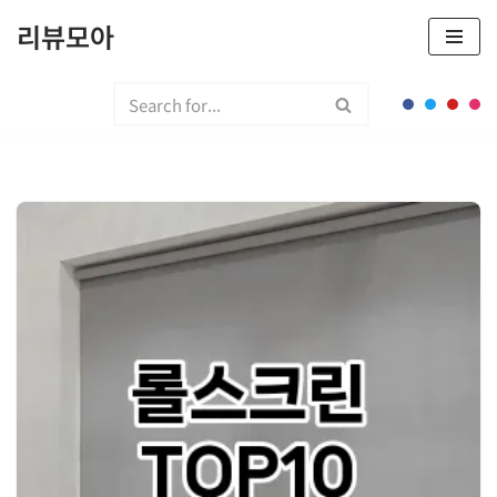
리뷰모아
콘
텐
츠
로
건
너
뛰
기