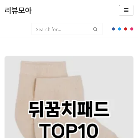
리뷰모아
콘
텐
츠
로
건
너
뛰
기