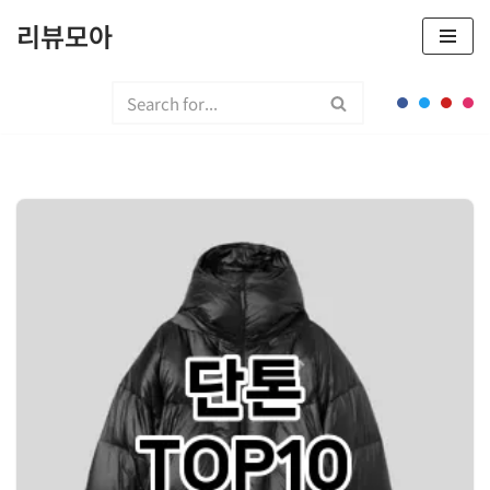
리뷰모아
콘
텐
츠
로
건
너
뛰
기