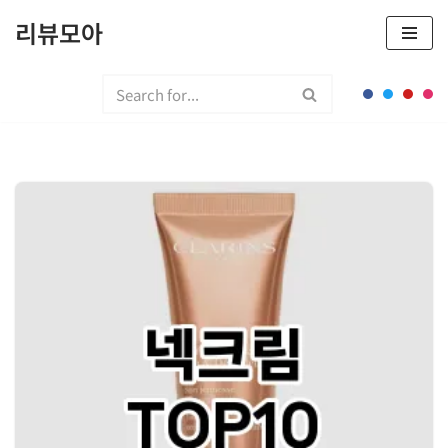
리뷰모아
콘
텐
츠
로
건
너
뛰
기