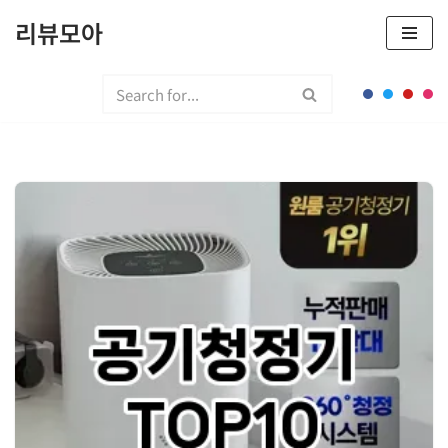
리뷰모아
콘
텐
츠
로
건
너
뛰
기