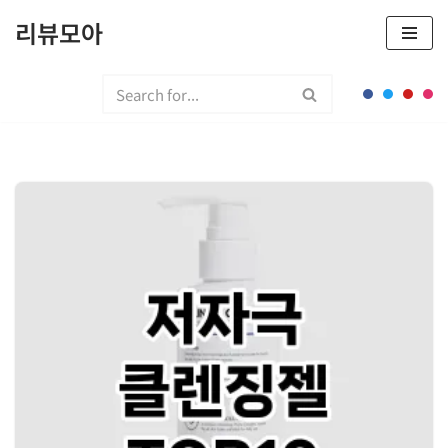
리뷰모아
콘
텐
츠
로
건
너
뛰
기