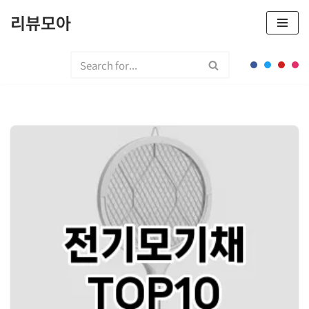
리뷰모아
콘
텐
츠
로
건
너
뛰
기