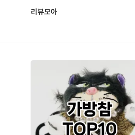
리뷰모아
콘
텐
츠
로
건
너
뛰
기