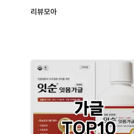
리뷰모아
콘
텐
츠
로
건
너
뛰
기