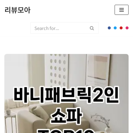
리뷰모아
콘
텐
츠
로
건
너
뛰
기