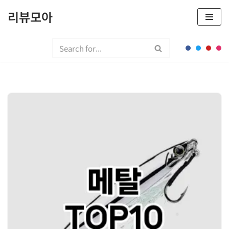
리뷰모아
콘
텐
츠
로
건
너
뛰
기